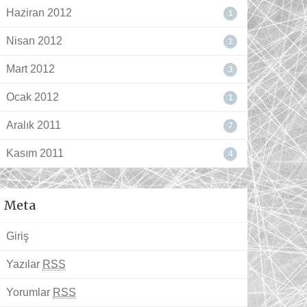
Haziran 2012
1
Nisan 2012
1
Mart 2012
3
Ocak 2012
1
Aralık 2011
7
Kasım 2011
4
Meta
Giriş
Yazılar
RSS
Yorumlar
RSS