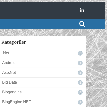
Kategoriler
.Net
6
Android
1
Asp.Net
3
Big Data
1
Blogengine
3
BlogEngine.NET
1