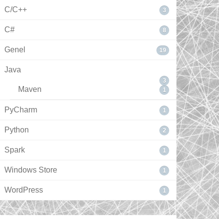
C/C++
3
C#
8
Genel
19
Java
3
Maven
1
PyCharm
1
Python
2
Spark
1
Windows Store
1
WordPress
1