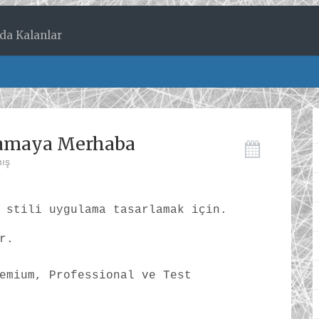
lda Kalanlar
lamaya Merhaba
ış
 stili uygulama tasarlamak için.
r.
emium, Professional ve Test