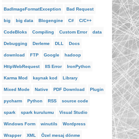
BadImageFormatException
Bad Request
big
big data
Blogengine
C#
C/C++
CodeBloks
Compiling
Custom Error
data
Debugging
Derleme
DLL
Docs
download
FTP
Google
hadoop
HttpWebRequest
IIS Error
IronPython
Karma Mod
kaynak kod
Library
Mixed Mode
Native
PDF Download
Plugin
pycharm
Python
RSS
source code
spark
spark kurulumu
Visual Studio
Windows Form
winutils
Wordpress
Wrapper
XML
Özel mesaj dönme