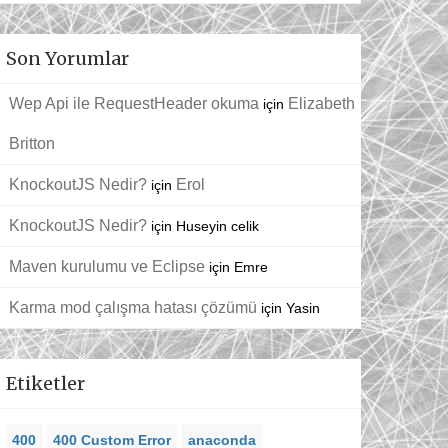
Son Yorumlar
Wep Api ile RequestHeader okuma
Elizabeth
için
Britton
KnockoutJS Nedir?
Erol
için
KnockoutJS Nedir?
için
Huseyin celik
Maven kurulumu ve Eclipse
için
Emre
Karma mod çalışma hatası çözümü
için
Yasin
Etiketler
400
400 Custom Error
anaconda